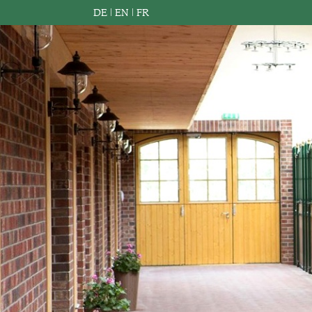
DE
|
EN
|
FR