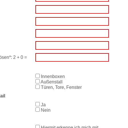
=
Innenboxen
Außenstall
Türen, Tore, Fenster
Ja
Nein
Hiermit erkenne ich mich mit
diesen
Datenschutzbestimmungen
einverstanden.
LAAKE GmbH
T: +49 5923 / 98832-0
uestrian Systems
F: +49 5923 / 98832-22
Industriestraße 7
info@laake.com
-48465 Schüttorf
www.laake.com