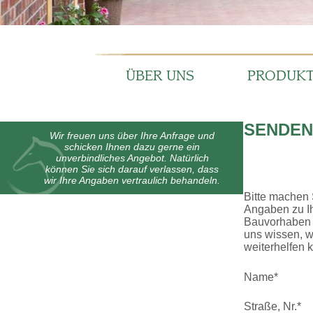
ÜBER UNS
PRODUKTE
SENDEN SIE UN
Wir freuen uns über Ihre Anfrage und
schicken Ihnen dazu gerne ein
unverbindliches Angebot. Natürlich
können Sie sich darauf verlassen, dass
wir Ihre Angaben vertraulich behandeln.
Bitte machen Sie kurz ein
Angaben zu Ihrem
Bauvorhaben oder lassen 
uns wissen, womit wir Ihn
weiterhelfen können:
Name*
Straße, Nr.*
PLZ, Ort*
Land*
Telefon*
E-Mail*