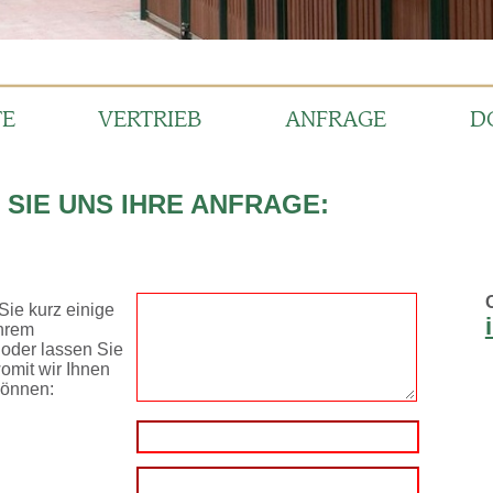
VERTRIEB
ANFRAGE
DOWNLOADS
S IHRE ANFRAGE:
Oder schreiben Sie uns d
ige
info@laake.com
Sie
en